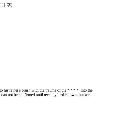
][中字]
his father's brush with the trauma of the * * * *. Into the
n can not be confirmed until recently broke down, but we