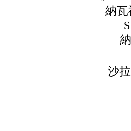
納瓦祖丁·席迪圭
S
納伊姆·汗 N
歐姆·普瑞
沙拉蒂.瑟斯納 S
Meh
Kaml
Adna
Atul S