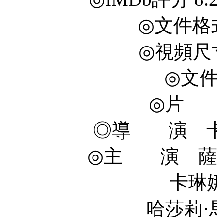
◎文件格式
◎視頻尺寸 
◎文件
◎片 
◎導 演 卡比爾·
◎主 演 薩爾曼·
卡琳娜·卡普爾 K
哈莎莉·馬洛特拉 Har