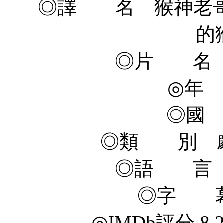
◎譯 名 猴神老哥/
的
◎片 名 Bajr
◎年 
◎國
◎類 別 劇
◎語 言 
◎字 幕
◎IMDb評分 8.2/1