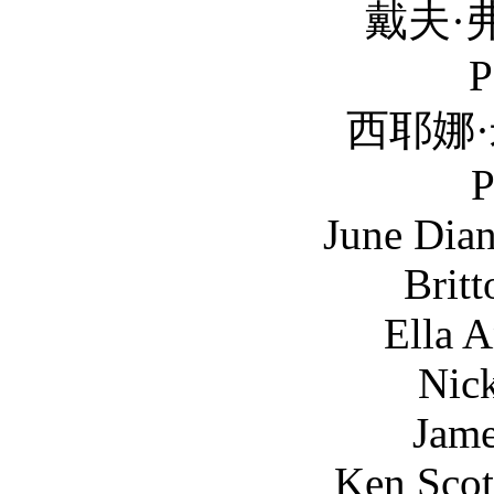
戴夫·弗蘭科 Dave 
P
西耶娜·米勒 Sienna
P
June Diane Rapha
Britton Sear 
Ella Anderson
Nick Frost .
James Marsde
Ken Scott ....Tou