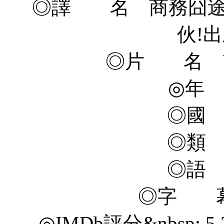
◎譯 名 商務囧途/
伙!出
◎片 名 Unfin
◎年 
◎國
◎類
◎語
◎字 幕
◎IMDb評分&nbsp; 5.2/1