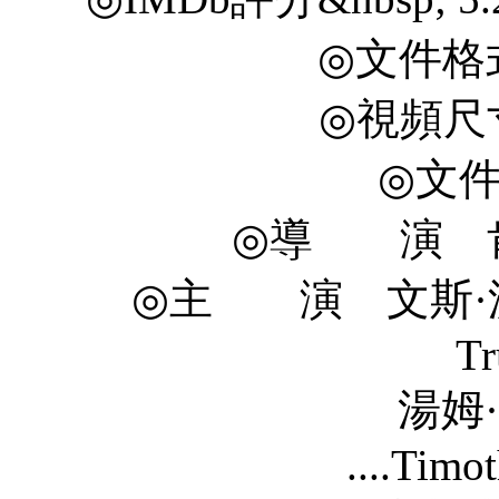
◎文件格式
◎視頻尺寸 
◎文件
◎導 演 肯·斯
◎主 演 文斯·沃恩 Vi
T
湯姆·威爾金森 T
....Timo