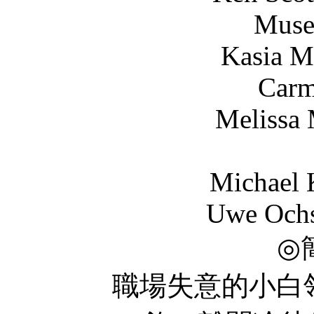
Muse
Kasia Malinowska
Carmen Lopez
Melissa McMeekin
Michael Krabbe .
Uwe Ochsenknecht
◎
職場失意的小白領丹尼