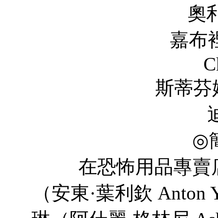
奧利弗·庫珀 O
嘉布裡爾 克裡斯
C
斯蒂芬妮·柯尼希 St
迪克·米勒 D
◎
在恐怖用品專賣店
（安東·葉利欽 Anton