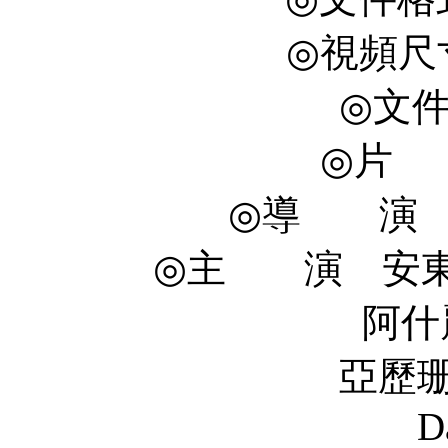
◎視頻尺寸 
◎文件
◎片 長
◎導 演 喬·
◎主 演 安東·葉利
阿什麗·格林尼 A
亞歷珊德拉·達達
D