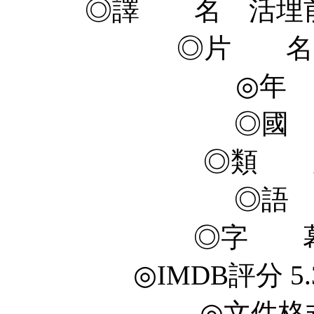
◎譯 名 活埋前
◎片 名 Bu
◎年 
◎國
◎類 
◎語
◎字 幕
◎IMDB評分 5.3/1
◎文件格式