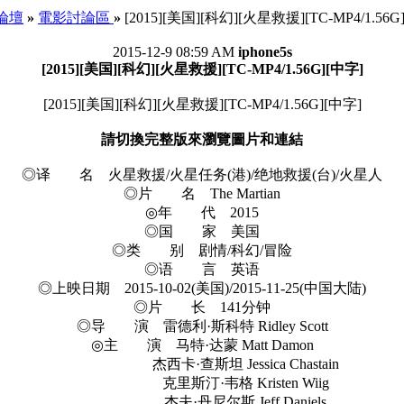
e 論壇
»
電影討論區
»
[2015][美国][科幻][火星救援][TC-MP4/1.56G
2015-12-9 08:59 AM
iphone5s
[2015][美国][科幻][火星救援][TC-MP4/1.56G][中字]
[2015][美国][科幻][火星救援][TC-MP4/1.56G][中字]
請切換完整版來瀏覽圖片和連結
◎译 名 火星救援/火星任务(港)/绝地救援(台)/火星人
◎片 名 The Martian
◎年 代 2015
◎国 家 美国
◎类 别 剧情/科幻/冒险
◎语 言 英语
◎上映日期 2015-10-02(美国)/2015-11-25(中国大陆)
◎片 长 141分钟
◎导 演 雷德利·斯科特 Ridley Scott
◎主 演 马特·达蒙 Matt Damon
杰西卡·查斯坦 Jessica Chastain
克里斯汀·韦格 Kristen Wiig
杰夫·丹尼尔斯 Jeff Daniels