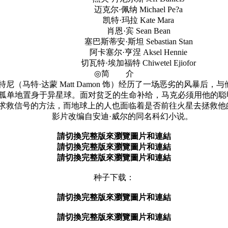
迈克尔·佩纳 Michael Pe?a
凯特·玛拉 Kate Mara
肖恩·宾 Sean Bean
塞巴斯蒂安·斯坦 Sebastian Stan
阿卡塞尔·亨涅 Aksel Hennie
切瓦特·埃加福特 Chiwetel Ejiofor
◎简 介
马特·达蒙 Matt Damon 饰）经历了一场恶劣的风暴后
孤单地置身于异星球。面对贫乏的生命补给，马克必须用他的聪
”求救信号的方法，而地球上的人也面临着是否前往火星去拯救他
影片改编自安迪·威尔的同名科幻小说。
請切換完整版來瀏覽圖片和連結
請切換完整版來瀏覽圖片和連結
請切換完整版來瀏覽圖片和連結
种子下载：
請切換完整版來瀏覽圖片和連結
請切換完整版來瀏覽圖片和連結