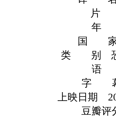
片 名
年 
国 家
类 别 恐怖
语 
字 幕
上映日期 20
豆瓣评分 