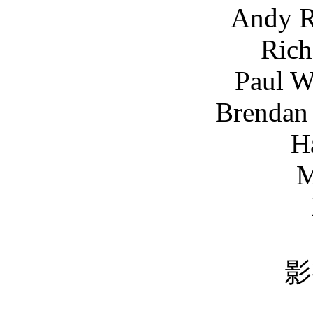
Andy Rodoreda
Richard Hug
Paul Winchest
Brendan Clearki
H
Matt Mi
Najarr
影