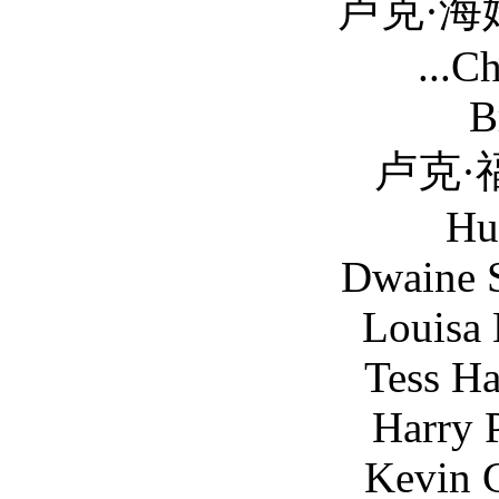
卢克·海姆斯沃斯 L
...C
Bren Fost
卢克·福特 Luke 
Hu
Dwaine Stevens
Louisa Mignon
Tess Haubrich 
Harry Pavlidis
Kevin Copelan