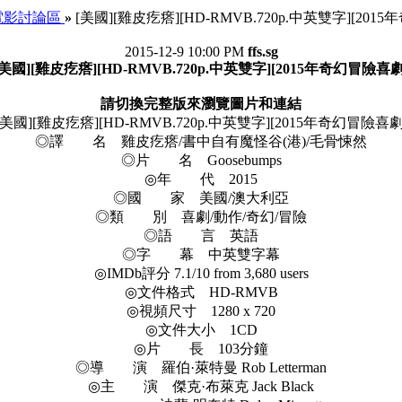
電影討論區
»
[美國][雞皮疙瘩][HD-RMVB.720p.中英雙字][201
2015-12-9 10:00 PM
ffs.sg
[美國][雞皮疙瘩][HD-RMVB.720p.中英雙字][2015年奇幻冒險喜劇
請切換完整版來瀏覽圖片和連結
[美國][雞皮疙瘩][HD-RMVB.720p.中英雙字][2015年奇幻冒險喜劇
◎譯 名 雞皮疙瘩/書中自有魔怪谷(港)/毛骨悚然
◎片 名 Goosebumps
◎年 代 2015
◎國 家 美國/澳大利亞
◎類 別 喜劇/動作/奇幻/冒險
◎語 言 英語
◎字 幕 中英雙字幕
◎IMDb評分 7.1/10 from 3,680 users
◎文件格式 HD-RMVB
◎視頻尺寸 1280 x 720
◎文件大小 1CD
◎片 長 103分鐘
◎導 演 羅伯·萊特曼 Rob Letterman
◎主 演 傑克·布萊克 Jack Black