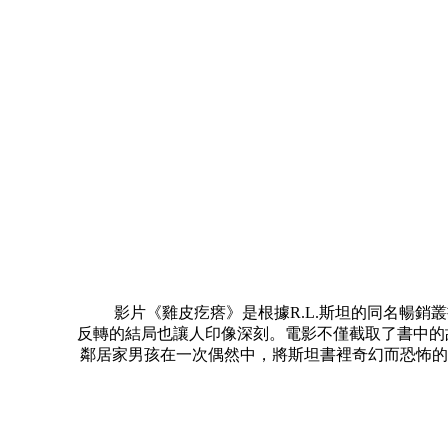
影片《雞皮疙瘩》是根據R.L.斯坦的同名暢銷叢
反轉的結局也讓人印像深刻。電影不僅截取了書中的故
鄰居家男孩在一次偶然中，將斯坦書裡奇幻而恐怖的