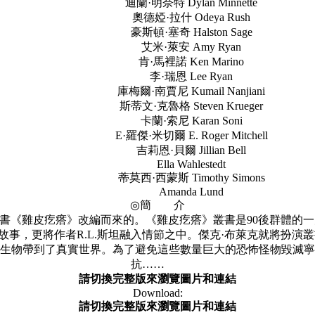
迪蘭·明奈特 Dylan Minnette
奧德婭·拉什 Odeya Rush
豪斯頓·塞奇 Halston Sage
艾米·萊安 Amy Ryan
肯·馬裡諾 Ken Marino
李·瑞恩 Lee Ryan
庫梅爾·南賈尼 Kumail Nanjiani
斯蒂文·克魯格 Steven Krueger
卡蘭·索尼 Karan Soni
E·羅傑·米切爾 E. Roger Mitchell
吉莉恩·貝爾 Jillian Bell
Ella Wahlestedt
蒂莫西·西蒙斯 Timothy Simons
Amanda Lund
◎簡 介
書《雞皮疙瘩》改編而來的。《雞皮疙瘩》叢書是90後群體的
事，更將作者R.L.斯坦融入情節之中。傑克·布萊克就將扮演
生物帶到了真實世界。為了避免這些數量巨大的恐怖怪物毀滅寧
抗……
請切換完整版來瀏覽圖片和連結
Download:
請切換完整版來瀏覽圖片和連結