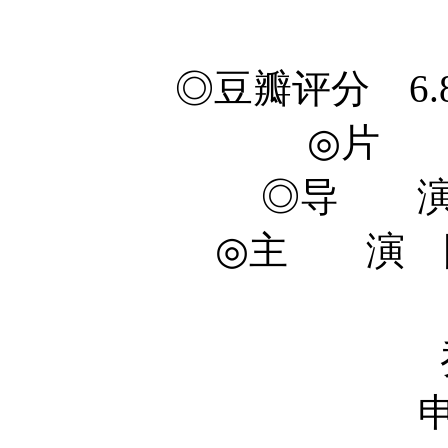
◎豆瓣评分 6.8/10 
◎片 
◎导 演 孙
◎主 演 陈柏霖
孙艺珍 Y
乔振宇 Zh
申贤俊 Hye