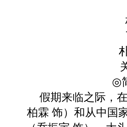
张光 Gw
杨旭文 X
丁文博 W
朴哲民 Che
关晓彤 Xia
◎
假期来临之际，在釜
柏霖 饰）和从中国