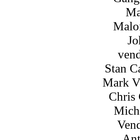
Mark Lotito
Malo
John Busce
ven
Stan Carp ...
Mark Vincent .
Chris Camaj .
Michael Gasp
Ven
Anthony Bis