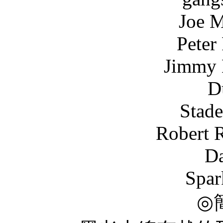
Joe Mancini 
Peter Falcetti
Jimmy Martinez
Duccio Fab
Stade
Robert Rossi ...
Dario Cipa
Spar
◎