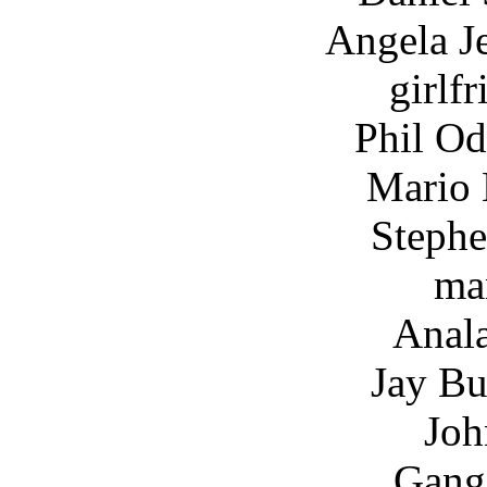
Angela Jeanneau 
girlf
Phil Oddo ....
Mario Macalus
Stephen O&#39
ma
Analaura Cata
Jay Bulger ...
John Merolla
Gang