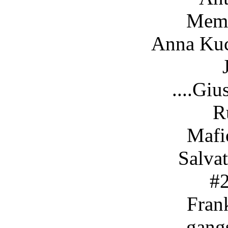
Mem
Anna Kuchma ....
Joseph K
....Gi
Russell Gi
Mafi
Salvatore Ross
#
Frank Galdori
gang