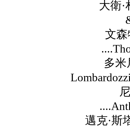
大衛·札亞斯 Dav
文森特·皮亞扎 V
....T
多米尼克·隆巴
Lombardozzi
尼克·桑多 N
....An
邁克·斯塔爾 Mike S