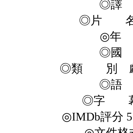
◎譯
◎片 名 T
◎年 
◎國
◎類 別 劇
◎語
◎字 幕
◎IMDb評分 5.5/
◎文件格式