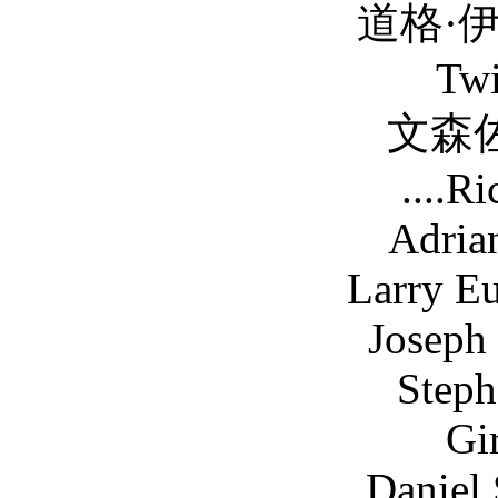
道格·伊·道格 Doug
Tw
文森佐·阿瑪托 V
....R
Adriana DeMe
Larry Eudene ..
Joseph Siravo .
Stephanie Bert
Gi
Daniel Sauli ..