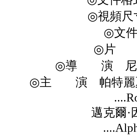
◎視頻尺寸 
◎文件
◎片 長
◎導 演 尼克·桑
◎主 演 帕特麗夏·阿奎特
....
邁克爾·因佩裡奧利 Mi
....Al