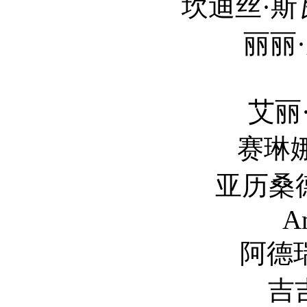
坎迪丝·斯瓦内普尔 Ca
丽丽·唐纳森 Li
The 
艾丽·戈尔丁 El
赛琳娜·戈麦斯 
亚历桑德拉·安布罗
A
阿德瑞娜·利玛 
吉吉·哈迪德 