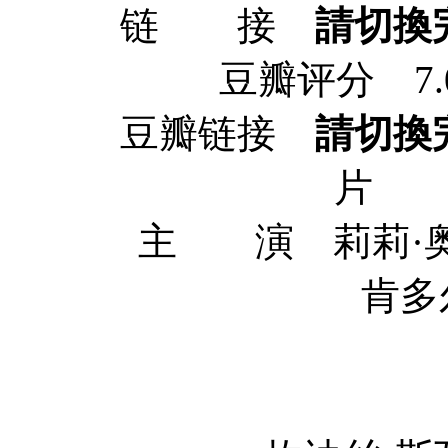
链 接
請切換
豆瓣评分 7.0/1
豆瓣链接
請切換
片 
主 演 莉莉·奥尔德里
肯多尔·詹娜 Ke
奚梦瑶 
何穗 