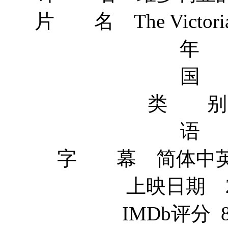
片 名 The Victoria's 
年 
国 
类 别
语 
字 幕 简体中英 / 
上映日期 20
IMDb评分 8.5