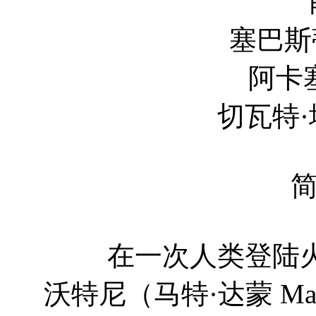
肖恩·宾 
塞巴斯蒂安·斯坦 S
阿卡塞尔·亨涅 
切瓦特·埃加福特 Ch
在一次人类登陆火
沃特尼（马特·达蒙 Mat