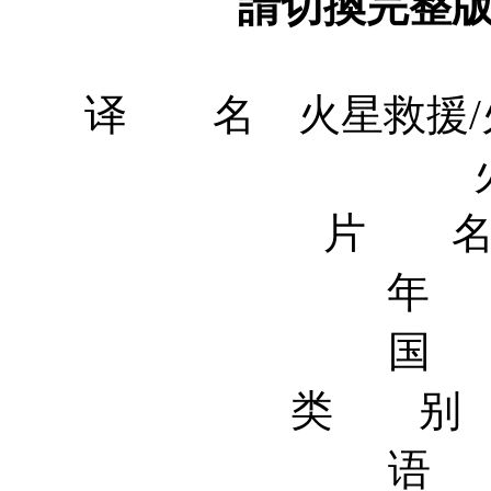
請切換完整
译 名 火星救援/火星
片 名 T
年 
国 
类 别 
语 