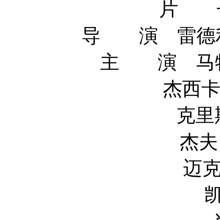
片 长
导 演 雷德利·斯科
主 演 马特·达
杰西卡·查斯坦 Je
克里斯汀·韦格 
杰夫·丹尼尔斯 
迈克尔·佩纳 M
凯特·玛拉 