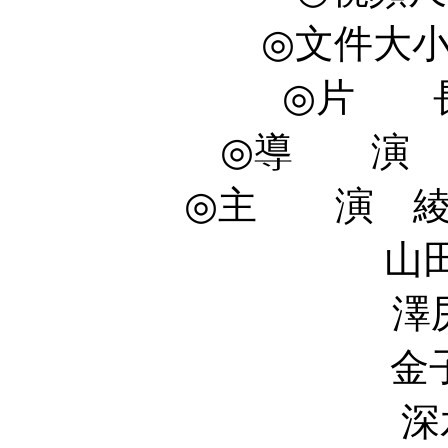
◎文件大小 1
◎片 長 
◎導 演 園子溫
◎主 演 綾野剛 
山田孝之 Tak
澤尻英龍華 Er
金子統昭 Nob
深水元基 Mo