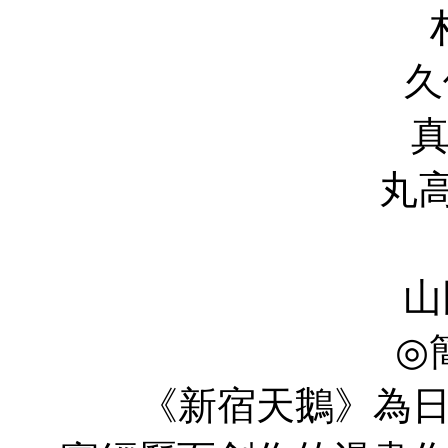
村上淳 Ju
久保田悠來 Y
真野惠裡菜 
丸高愛實 Man
安田顯 K
山田優 Y&uc
◎
《新宿天鵝》為日本