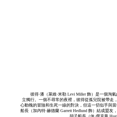
彼得·潘（萊維·米勒 Levi Miller 飾）
立獨行。一個不尋常的夜裡，彼得從孤兒院被帶走，來
心動魄的冒險和生死一線的對決，但這一切似乎與當年將
船長（加內特·赫德蘭 Garrett Hedlund
胡子船長（休·傑克曼 Hu