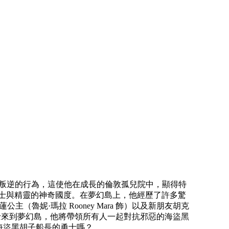
經常有叛逆的行為，這使他在成長的倫敦孤兒院中，顯得特
、戰士與精靈的神奇國度。在夢幻島上，他經歷了許多驚
妮·瑪拉 Rooney Mara 飾）以及新朋友胡克
鏈的勇士來到夢幻島，他將帶領所有人一起對抗邪惡的海盜黑
打敗海盜黑胡子船長的勇士嗎？