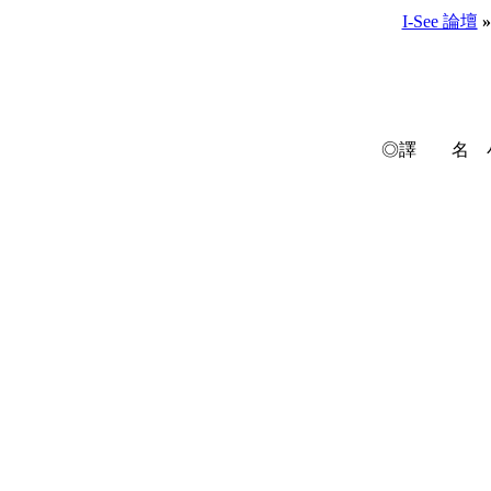
I-See 論壇
»
◎譯 名 小飛