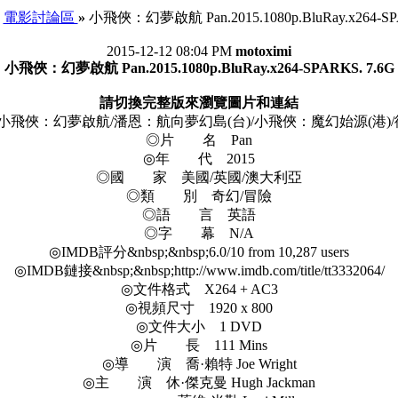
電影討論區
»
小飛俠：幻夢啟航 Pan.2015.1080p.BluRay.x264-SP
2015-12-12 08:04 PM
motoximi
小飛俠：幻夢啟航 Pan.2015.1080p.BluRay.x264-SPARKS. 7.6G
請切換完整版來瀏覽圖片和連結
俠：幻夢啟航/潘恩：航向夢幻島(台)/小飛俠：魔幻始源(港)/
◎片 名 Pan
◎年 代 2015
◎國 家 美國/英國/澳大利亞
◎類 別 奇幻/冒險
◎語 言 英語
◎字 幕 N/A
◎IMDB評分&nbsp;&nbsp;6.0/10 from 10,287 users
◎IMDB鏈接&nbsp;&nbsp;http://www.imdb.com/title/tt3332064/
◎文件格式 X264 + AC3
◎視頻尺寸 1920 x 800
◎文件大小 1 DVD
◎片 長 111 Mins
◎導 演 喬·賴特 Joe Wright
◎主 演 休·傑克曼 Hugh Jackman