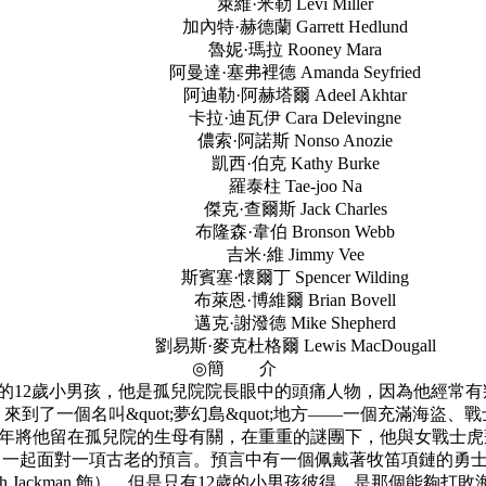
萊維·米勒 Levi Miller
加內特·赫德蘭 Garrett Hedlund
魯妮·瑪拉 Rooney Mara
阿曼達·塞弗裡德 Amanda Seyfried
阿迪勒·阿赫塔爾 Adeel Akhtar
卡拉·迪瓦伊 Cara Delevingne
儂索·阿諾斯 Nonso Anozie
凱西·伯克 Kathy Burke
羅泰柱 Tae-joo Na
傑克·查爾斯 Jack Charles
布隆森·韋伯 Bronson Webb
吉米·維 Jimmy Vee
斯賓塞·懷爾丁 Spencer Wilding
布萊恩·博維爾 Brian Bovell
邁克·謝潑德 Mike Shepherd
劉易斯·麥克杜格爾 Lewis MacDougall
◎簡 介
是一個淘氣的12歲小男孩，他是孤兒院院長眼中的頭痛人物，因為他
到了一個名叫&quot;夢幻島&quot;地方——一個充滿海盜
他留在孤兒院的生母有關，在重重的謎團下，他與女戰士虎蓮公主（魯
 飾）結成盟友，一起面對一項古老的預言。預言中有一個佩戴著牧笛項
gh Jackman 飾），但是只有12歲的小男孩彼得，是那個能夠