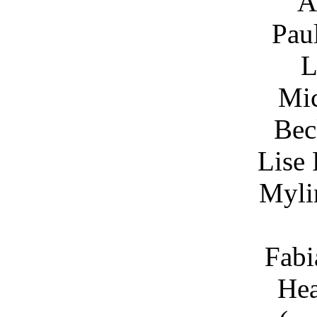
A
Paul Nye ..
Luis Olme
Michael Plat
Becky Risley
Lise Ross ...
Mylinda Roye
Beau Sm
Fabian Watki
Heather Dan