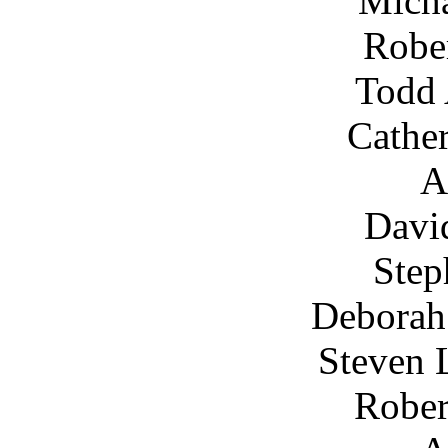
Michael Antho
Robert Johns
Todd A. Johns
Catherine Lawr
A
David Lamber
Stephen Lath
Deborah Leal ...
Steven Lindsay .
Robert T. McD