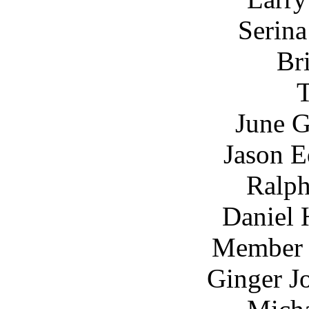
Serina Dennis
Brian Elder
Timothy F
June Griffin Ga
Jason Edward Gr
Ralph Hackema
Daniel Hay ... 
Me
Ginger Joy ... Mo