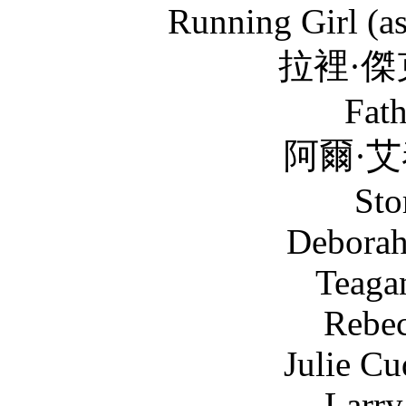
Running Girl (as
拉裡·傑克·唐森 Larr
Fath
阿爾·艾泰 Al Hayt
Sto
Deborah Abbott .
Teagan Jai Boy
Rebecca Chule
Julie Cude-Eaton
Larry Dennett