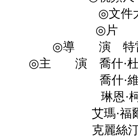
◎文件大
◎片 長
◎導 演 特雷·尼
◎主 演 喬什·杜哈明 Jo
喬什·維金斯 Josh 
琳恩·柯林斯 Lynn 
艾瑪·福爾曼 Emma F
克麗絲汀·米勒 Kristi