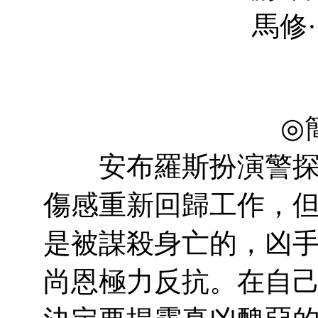
馬修·哈裡遜 Mat
Toby
Kirb
◎
安布羅斯扮演警探尚
傷感重新回歸工作，
是被謀殺身亡的，凶
尚恩極力反抗。在自