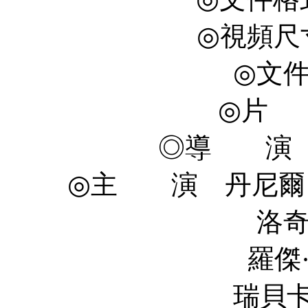
◎視頻尺寸 
◎文件
◎片 
◎導 演 Ste
◎主 演 丹尼爾·庫德摩
洛奇林·莫羅 L
羅傑·R.克勞斯 R
瑞貝卡·馬紹爾 Re