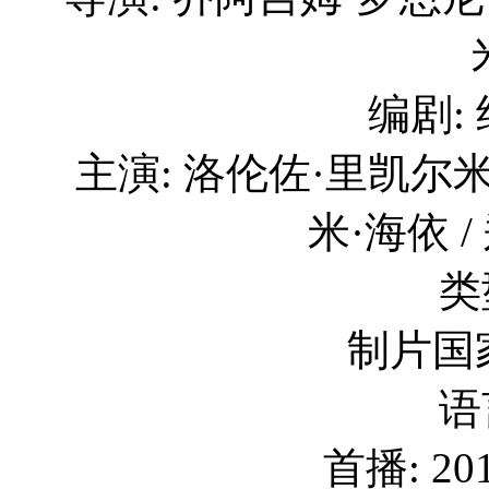
编剧:
主演: 洛伦佐·里凯尔米 
米·海依 / 
类
制片国家
语
首播: 201