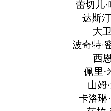
蕾切儿·哈伍德 Ra
达斯汀·霍夫曼 D
大卫·卡尔德 D
波奇特·密尼梅雅 Bi
西恩·托马斯 
佩里·米尔沃德 P
山姆·道格拉斯 
卡洛琳·赫弗斯 Kar