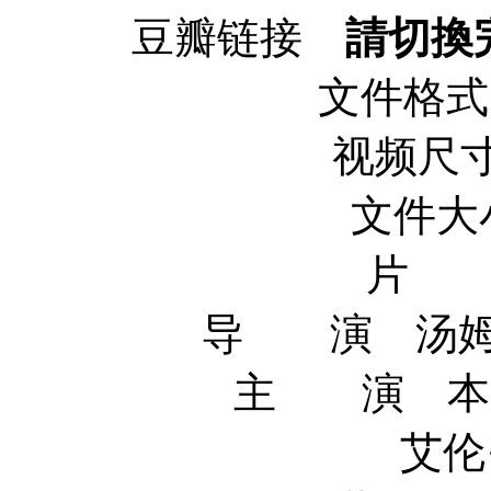
豆瓣链接
請切換
文件格式 x
视频尺寸 
文件大小
片 
导 演 汤姆·提克
主 演 本·卫肖
艾伦·瑞克曼 A