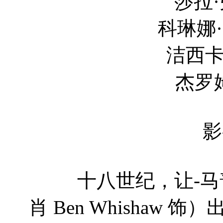
莎拉·弗里斯蒂 S
科琳娜·哈弗奇 Co
洁西卡·史瓦兹 Je
杰罗姆·威利斯 J
影
十八世纪，让-马普
肖 Ben Whishaw