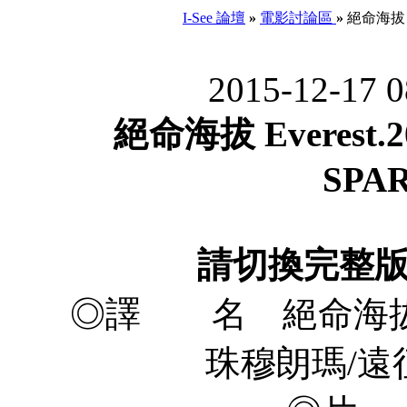
I-See 論壇
»
電影討論區
»
絕命海拔 Eve
2015-12-17 
絕命海拔 Everest.20
SPAR
請切換完整
◎譯 名 絕命海拔/聖
珠穆朗瑪/遠