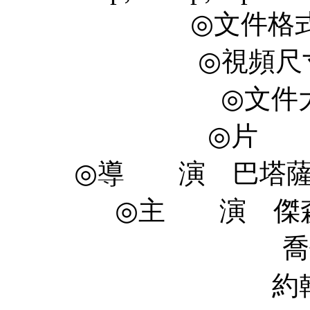
◎文件格式 
◎視頻尺寸 
◎文件大
◎片 長 
◎導 演 巴塔薩·科馬庫
◎主 演 傑森·克拉
喬什·布洛林 
約翰·浩克斯 