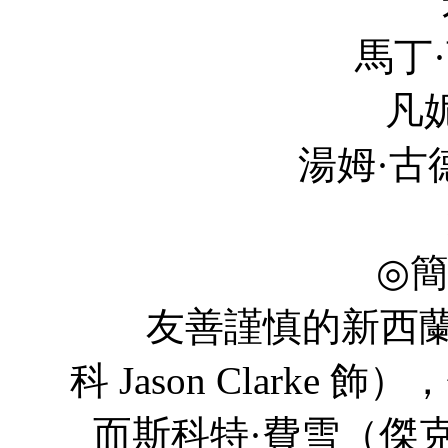
米婭·高斯
馬丁·亨德森 Mar
凡妮莎·柯比 V
湯姆·古德曼-希爾 T
森尚子 N
◎
友善謹慎的新西蘭領
科 Jason Clark
而斯科特·費雪（傑克·吉倫