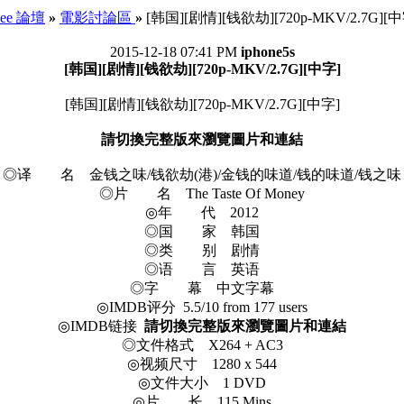
See 論壇
»
電影討論區
»
[韩国][剧情][钱欲劫][720p-MKV/2.7G][中
2015-12-18 07:41 PM
iphone5s
[韩国][剧情][钱欲劫][720p-MKV/2.7G][中字]
[韩国][剧情][钱欲劫][720p-MKV/2.7G][中字]
請切換完整版來瀏覽圖片和連結
◎译 名 金钱之味/钱欲劫(港)/金钱的味道/钱的味道/钱之味
◎片 名 The Taste Of Money
◎年 代 2012
◎国 家 韩国
◎类 别 剧情
◎语 言 英语
◎字 幕 中文字幕
◎IMDB评分 5.5/10 from 177 users
◎IMDB链接
請切換完整版來瀏覽圖片和連結
◎文件格式 X264 + AC3
◎视频尺寸 1280 x 544
◎文件大小 1 DVD
◎片 长 115 Mins