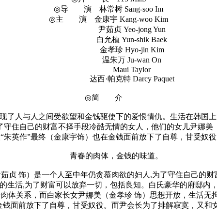
◎导 演 林常树 Sang-soo Im
◎主 演 金康宇 Kang-woo Kim
尹茹贞 Yeo-jong Yun
白允植 Yun-shik Baek
金孝珍 Hyo-jin Kim
温朱万 Ju-wan On
Maui Taylor
达西·帕克特 Darcy Paquet
◎简 介
现了人与人之间受欲望和金钱驱使下的爱恨情仇。生活在韩国上
了守住自己的财富不择手段冷酷无情的女人，他们的女儿尹娜美
人“朱英作”最终（金康宇饰）也在金钱面前放下了自尊，甘受奴役
青春的肉体，金钱的味道。
贞 饰）是一个人至中年仍贪慕肉欲的妇人,为了守住自己的财富
曲的生活,为了财富可以放弃一切，包括良知。白氏豪华的府邸
肉体关系，而白家长女尹娜美（金孝珍 饰）思想开放，生活无拘
在金钱面前放下了自尊，甘受奴役。而尹会长为了排解寂寞，又和