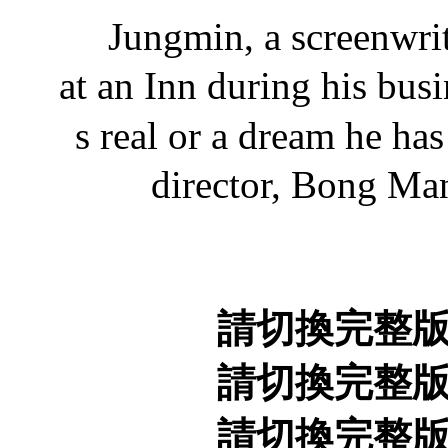
Jungmin, a screenwrite
at an Inn during his busin
s real or a dream he ha
director, Bong M
請切換完整
請切換完整
請切換完整