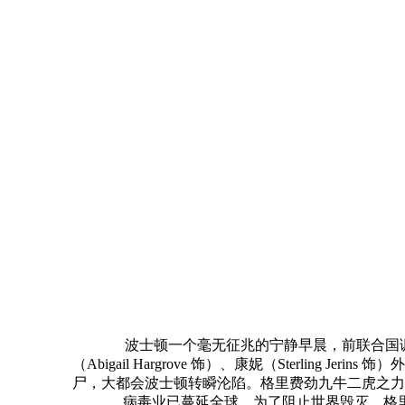
波士顿一个毫无征兆的宁静早晨，前联合国调查员格里·雷
（Abigail Hargrove 饰）、康妮（Sterl
尸，大都会波士顿转瞬沦陷。格里费劲九牛二虎之力
病毒业已蔓延全球。为了阻止世界毁灭，格里无