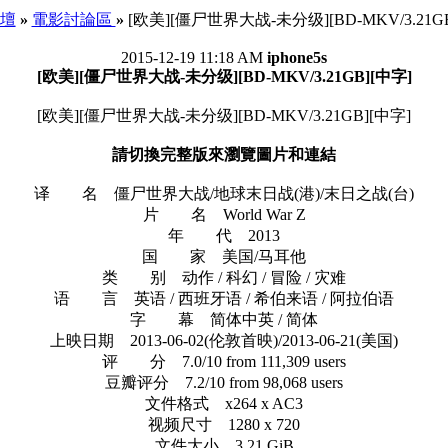
論壇
»
電影討論區
»
[欧美][僵尸世界大战-未分级][BD-MKV/3.21GB
2015-12-19 11:18 AM
iphone5s
[欧美][僵尸世界大战-未分级][BD-MKV/3.21GB][中字]
[欧美][僵尸世界大战-未分级][BD-MKV/3.21GB][中字]
請切換完整版來瀏覽圖片和連結
译 名 僵尸世界大战/地球末日战(港)/末日之战(台)
片 名 World War Z
年 代 2013
国 家 美国/马耳他
类 别 动作 / 科幻 / 冒险 / 灾难
语 言 英语 / 西班牙语 / 希伯来语 / 阿拉伯语
字 幕 简体中英 / 简体
上映日期 2013-06-02(伦敦首映)/2013-06-21(美国)
评 分 7.0/10 from 111,309 users
豆瓣评分 7.2/10 from 98,068 users
文件格式 x264 x AC3
视频尺寸 1280 x 720
文件大小 3.21 GiB