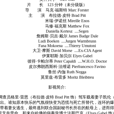
片 长 123 分钟（未分级版）
导 演 马克·福斯特 Marc Forster
主 演 布拉德·皮特 Brad Pitt
米瑞·伊诺丝 Mireille Enos
马修·福克斯 Matthew Fox
Daniella Kertesz ....Segen
詹姆斯·贝吉·戴尔 James Badge Dale
Ludi Boeken ....Jurgen Warmbrunn
Fana Mokoena ....Thierry Umutoni
大卫·摩斯 David Morse ....Ex-CIA Agent
伊莱耶斯·加贝尔 Elyes Gabel
彼得·卡帕尔蒂 Peter Capaldi ....W.H.O. Doctor
皮尔弗朗西斯科·法维诺 Pierfrancesco Favino
鲁丝·内伽 Ruth Negga
莫里兹·布雷多 Moritz Bleibtreu
影视简介:
恩（布拉德·皮特 Brad Pitt 饰）驾车载着妻子凯伦（米瑞·伊
ing Jerins 饰）外出。谁知原本快乐的气氛很快变为恐慌与死亡所
带着妻女逃生，最终逃到联合国副秘书长所在的航母上，进而得
奈受命，和来自哈佛的病毒学博士法斯巴克（Elyes Gabel