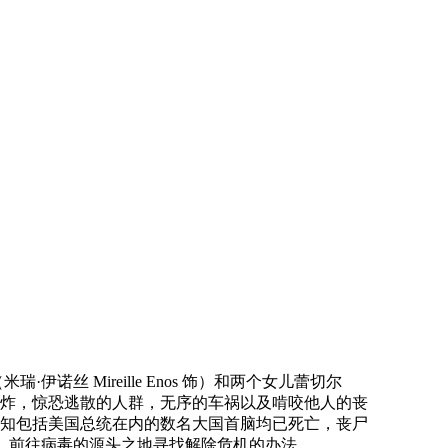
诺丝 Mireille Enos 饰）和两个女儿蕾切尔
替代，连环的爆炸，惊恐逃散的人群，无序的车祸以及啃咬他人的丧
知包括美国总统在内的数名大国首脑均已死亡，丧尸
 饰）前往病毒的源头之地寻找解除危机的办法。