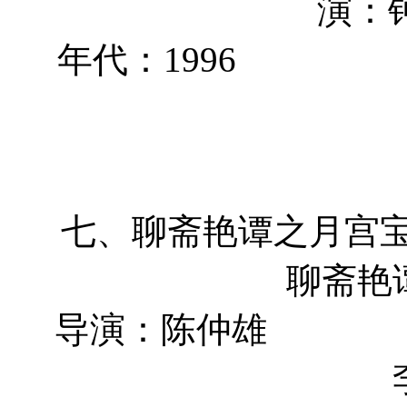
演：
年代：1
七、聊斋艳谭
聊斋艳
导演：陈