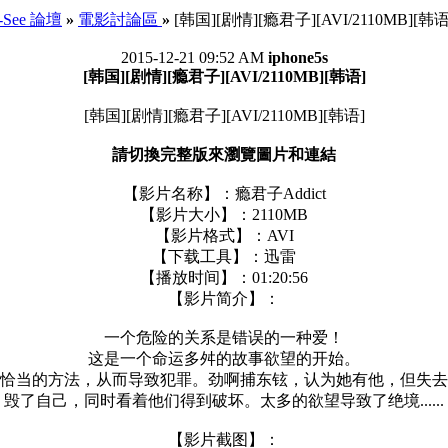
I-See 論壇
»
電影討論區
»
[韩国][剧情][瘾君子][AVI/2110MB][韩语
2015-12-21 09:52 AM
iphone5s
[韩国][剧情][瘾君子][AVI/2110MB][韩语]
[韩国][剧情][瘾君子][AVI/2110MB][韩语]
請切換完整版來瀏覽圖片和連結
【影片名称】：瘾君子Addict
【影片大小】：2110MB
【影片格式】：AVI
【下载工具】：迅雷
【播放时间】：01:20:56
【影片简介】：
一个危险的关系是错误的一种爱！
这是一个命运多舛的故事欲望的开始。
恰当的方法，从而导致犯罪。劲啊捕东铉，认为她有他，但失去
毁了自己，同时看着他们得到破坏。太多的欲望导致了绝境......
【影片截图】：