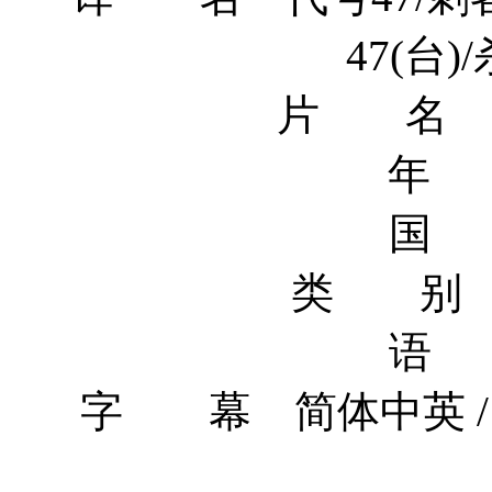
47(台
片 名 Hitm
年 
国 
类 别 
语 
字 幕 简体中英 / 繁