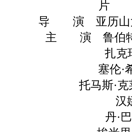
片 
导 演 亚历山大·巴赫
主 演 鲁伯特·弗兰
扎克瑞·昆图 Za
塞伦·希德 Ciar&
托马斯·克莱舒曼 Tho
汉娜·韦尔 H
丹·巴克达尔 D