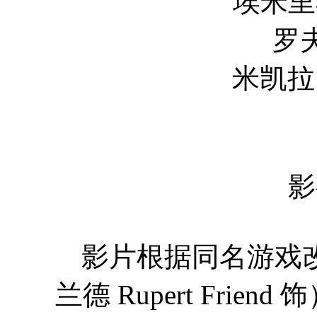
埃米里奥·瑞弗拉 
罗夫·凯尼斯 
米凯拉·卡斯帕 Mi
杨颖 An
影
影片根据同名游戏改编
兰德 Rupert Fri