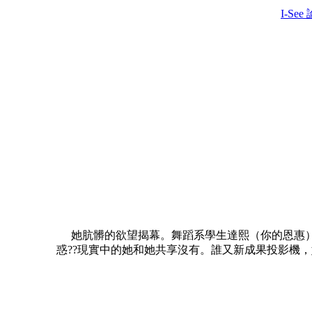
I-See
她肮髒的欲望揭幕。舞蹈系學生達熙（你的恩惠）
惑??現實中的她和她共享沒有。誰又新成果投影機，