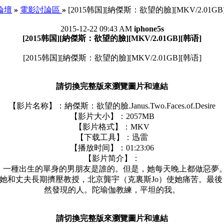
 論壇
»
電影討論區
»
[2015韩国][納傑斯：欲望的臉][MKV/2.01GB
2015-12-22 09:43 AM
iphone5s
[2015韩国][納傑斯：欲望的臉][MKV/2.01GB][韩语]
[2015韩国][納傑斯：欲望的臉][MKV/2.01GB][韩语]
請切換完整版來瀏覽圖片和連結
【影片名称】：納傑斯：欲望的臉.Janus.Two.Faces.of.Desire
【影片大小】：2057MB
【影片格式】：MKV
【下载工具】：迅雷
【播放时间】：01:23:06
【影片简介】：
一種出生的單身的男朋友是誰的。但是，她每天晚上都做惡夢
她和丈夫長期擠壓教授，北京龔宇（克裏斯Jo）使她痛苦。最後，
然發現的人。陀瑜伽教練，平坦的我。
請切換完整版來瀏覽圖片和連結