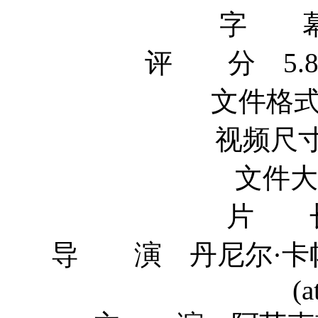
字 幕
评 分 5.8/10 
文件格式 
视频尺寸 
文件大小
片 长
导 演 丹尼尔·卡帕索罗 Da
(a