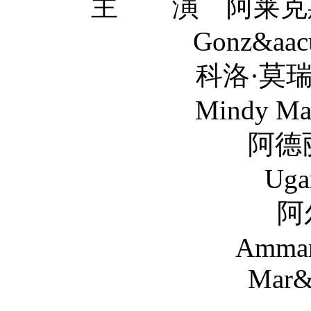
主 演 阿莱克斯·冈萨
Gonz&aacut
科洛·莫瑞兹 Chloe
Mindy Mac
阿德丽安娜·尤
Ugar
阿尔贝托·阿
Amman
Mar&iacute;a
Mart