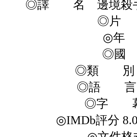
◎譯 名 邊境殺手/
◎片 名
◎年 
◎國
◎類 別 
◎語 言
◎字 幕
◎IMDb評分 8.0/1
◎文件格式