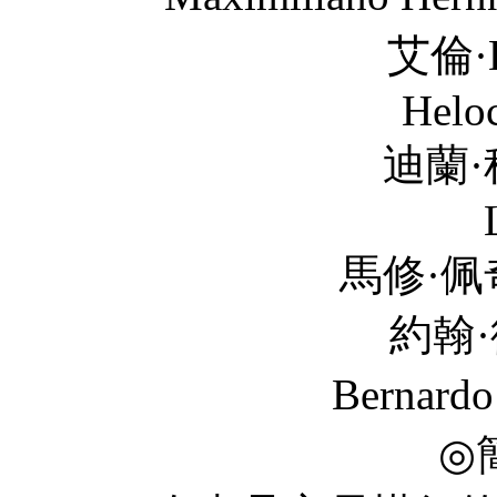
艾倫·D·柏溫 Al
Heloc
迪蘭·科寧 Dylan
馬修·佩奇 Matthew
約翰·彼得·貝爾納
Bernardo
◎