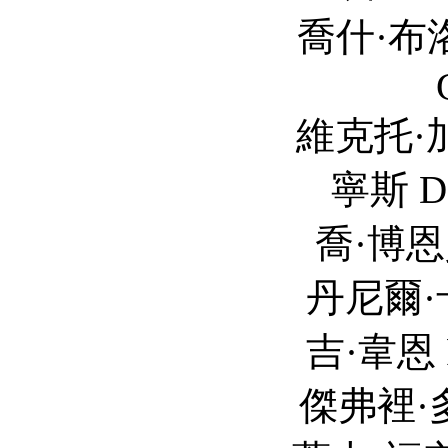
喬什·布洛林 Josh 
維克托·加柏 Victo
寧斯 Da
喬·博恩瑟 Jon Be
丹尼爾·卡盧亞 Dan
吉·韋恩 R
傑弗裡·多諾萬 Jeff