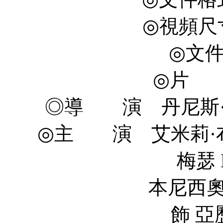
◎視頻尺寸 
◎文件
◎片 
◎導 演 丹尼斯·維倫紐瓦
◎主 演 艾米莉·布朗特 
梅瑟 K
本尼西奧·德爾·托羅 B
飾 亞歷 