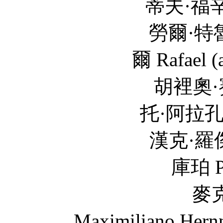
蒂夫·福辛 S
勞爾·特魯希洛 Raou
爾 Rafael (a
胡裡奧·賽迪羅 Jul
托·阿拉孔 F
漢克·羅傑森 Hank
庫珀 Ph
麥克斯米利
Maximiliano He