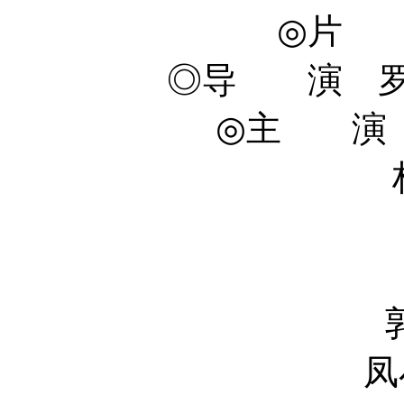
◎片 
◎导 演 罗志良 
◎主 演 刘青
林家栋 Ka
李小璐 X
江一燕 Yi
郭晓冬 Xi
凤小岳 Rhyd