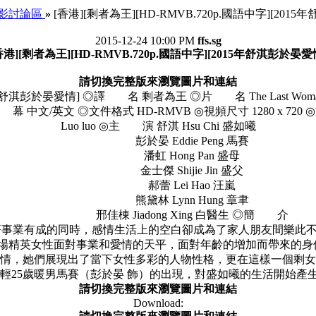
影討論區
»
[香港][剩者為王][HD-RMVB.720p.國語中字][201
2015-12-24 10:00 PM
ffs.sg
香港][剩者為王][HD-RMVB.720p.國語中字][2015年舒淇彭於晏愛
請切換完整版來瀏覽圖片和連結
15年舒淇彭於晏愛情] ◎譯 名 剩者為王 ◎片 名 The Last Wom
文/英文 ◎文件格式 HD-RMVB ◎視頻尺寸 1280 x 720 ◎
Luo luo ◎主 演 舒淇 Hsu Chi 盛如曦
彭於晏 Eddie Peng 馬賽
潘虹 Hong Pan 盛母
金士傑 Shijie Jin 盛父
郝蕾 Lei Hao 汪嵐
熊黛林 Lynn Hung 章聿
邢佳棟 Jiadong Xing 白醫生 ◎簡 介
事業有成的同時，感情生活上的空白卻成為了家人朋友間樂此
職場精英女性面對事業和愛情的天平，面對年齡的增加而帶來的
情，她們展現出了當下女性多彩的人物性格，更在這樣一個剩女
25歲暖男馬賽（彭於晏 飾）的出現，對盛如曦的生活開始
請切換完整版來瀏覽圖片和連結
Download: