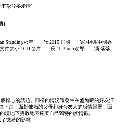
5年舒淇彭於晏愛情]
情]
an Standing ◎年 代 2015 ◎國 家 中國/中國香
文件大小 1CD ◎片 長 1h 35mn ◎導 演 落落
不疲操心的話題。同樣的情況還發生在盛如曦的好友汪
身價下跌，面對催婚的父母和身旁友人的感情歸屬，面
的境地下勇敢地表達著自己獨特的愛情觀。
產生了微妙的影響……