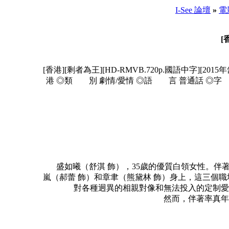
I-See 論壇
»
電
[
[香港][剩者為王][HD-RMVB.720p.國語中字][20
港 ◎類 別 劇情/愛情 ◎語 言 普通話 ◎字 幕 中
盛如曦（舒淇 飾），35歲的優質白領女性。伴著
嵐（郝蕾 飾）和章聿（熊黛林 飾）身上，這三個
對各種迥異的相親對像和無法投入的定制愛
然而，伴著率真年輕