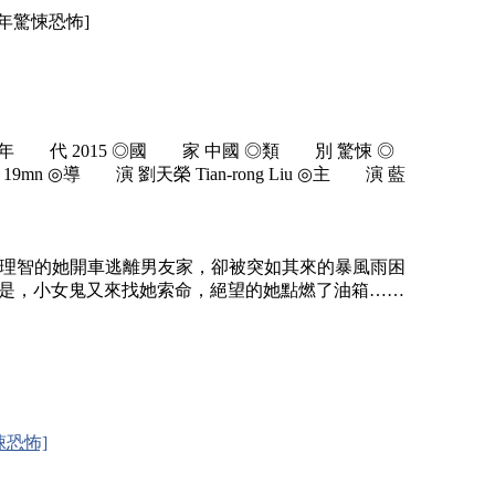
15年驚悚恐怖]
ght ◎年 代 2015 ◎國 家 中國 ◎類 別 驚悚 ◎
mn ◎導 演 劉天榮 Tian-rong Liu ◎主 演 藍
理智的她開車逃離男友家，卻被突如其來的暴風雨困
的是，小女鬼又來找她索命，絕望的她點燃了油箱……
悚恐怖]