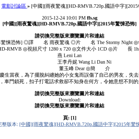
電影討論區
»
[中國][雨夜驚魂][HD-RMVB.720p.國語中字][20
2015-12-24 10:01 PM
ffs.sg
[中國][雨夜驚魂][HD-RMVB.720p.國語中字][2015年驚悚恐怖]
請切換完整版來瀏覽圖片和連結
2015年驚悚恐怖] ◎譯 名 雨夜驚魂 ◎片 名 The Stormy Ni
B ◎視頻尺寸 1280 x 720 ◎文件大小 1CD ◎片 長 1h 19
燕 Leni Lan
王李丹妮 Wang Li Dan Ni
董玉峰 Dear ◎簡 介
慶生當夜，為了擺脫糾纏她的小女鬼而誤傷了自己的男友，失去
，車門鎖死，扣子打電話求救卻不知身在何方，令她意想不到
請切換完整版來瀏覽圖片和連結
Download:
請切換完整版來瀏覽圖片和連結
頁:
[1]
完整版本:
[中國][雨夜驚魂][HD-RMVB.720p.國語中字][2015年驚