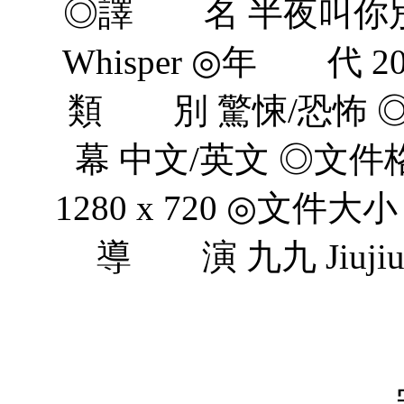
◎譯 名 半夜叫你別回
Whisper ◎年 代 
類 別 驚悚/恐怖
幕 中文/英文 ◎文件格
1280 x 720 ◎文件大
導 演 九九 Jiuji
郭雲奇 Y
倪慕斯 M
宋嘉豪 Ji