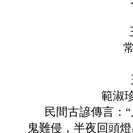
涵豐 F
王修浩 Xi
常笑笑 Xia
任嬌 J
王乙童 Yi
範淑珍 Shuz
民間古諺傳言：“
鬼難侵，半夜回頭燈