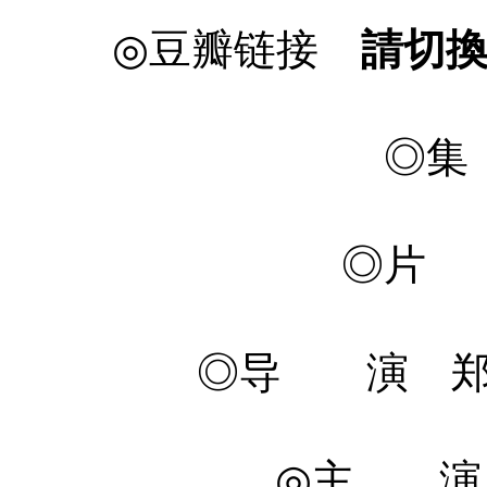
◎豆瓣链接
請切
◎集
◎片 
◎导 演 郑晓龙 
◎主 演 孙