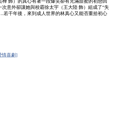
樺 飾）的真心有著一段爆笑卻有充滿甜蜜的初戀回
次意外卻讓她與校霸徐太宇（王大陸 飾）組成了“失
…若干年後，來到成人世界的林真心又能否重拾初心
年愛情喜劇]