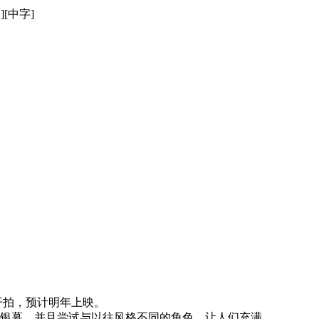
][中字]
开拍，预计明年上映。
银幕，并且尝试与以往风格不同的角色，让人们充满