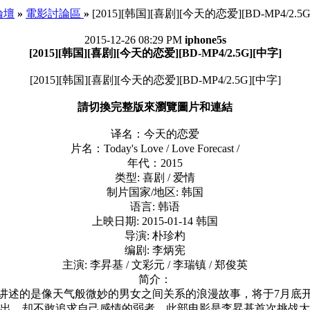
 論壇
»
電影討論區
»
[2015][韩国][喜剧][今天的恋爱][BD-MP4/2.5G
2015-12-26 08:29 PM
iphone5s
[2015][韩国][喜剧][今天的恋爱][BD-MP4/2.5G][中字]
[2015][韩国][喜剧][今天的恋爱][BD-MP4/2.5G][中字]
請切換完整版來瀏覽圖片和連結
译名：今天的恋爱
片名：Today's Love / Love Forecast /
年代：2015
类型: 喜剧 / 爱情
制片国家/地区: 韩国
语言: 韩语
上映日期: 2015-01-14 韩国
导演: 朴珍杓
编剧: 李炳宪
主演: 李昇基 / 文彩元 / 李瑞镇 / 郑俊英
简介：
讲述的是像天气般微妙的男女之间关系的浪漫故事，将于7月底
出，却不敢追求自己感情的弱者。此部电影是李昇基首次挑战大