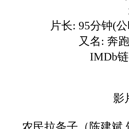
片长: 95分钟(公
又名: 奔跑的
IMDb链接
影
农民拉条子（陈建斌