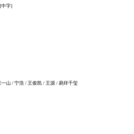
][中字]
 张一山 / 宁浩 / 王俊凯 / 王源 / 易烊千玺