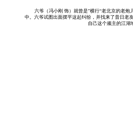
六爷（冯小刚 饰）就曾是”横行“老北京的老炮儿
中。六爷试图出面摆平这起纠纷，并找来了昔日老友
自己这个顽主的江湖