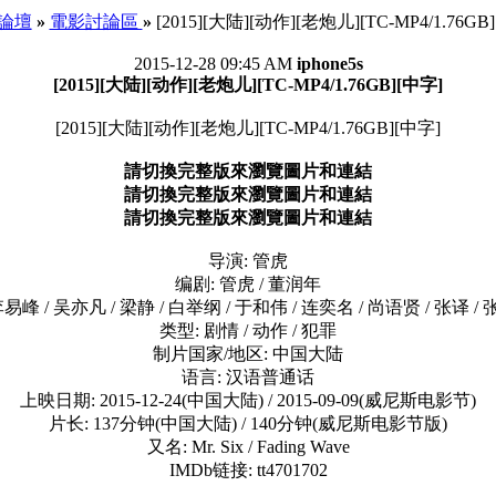
e 論壇
»
電影討論區
»
[2015][大陆][动作][老炮儿][TC-MP4/1.76GB
2015-12-28 09:45 AM
iphone5s
[2015][大陆][动作][老炮儿][TC-MP4/1.76GB][中字]
[2015][大陆][动作][老炮儿][TC-MP4/1.76GB][中字]
請切換完整版來瀏覽圖片和連結
請切換完整版來瀏覽圖片和連結
請切換完整版來瀏覽圖片和連結
导演: 管虎
编剧: 管虎 / 董润年
李易峰 / 吴亦凡 / 梁静 / 白举纲 / 于和伟 / 连奕名 / 尚语贤 / 张译 /
类型: 剧情 / 动作 / 犯罪
制片国家/地区: 中国大陆
语言: 汉语普通话
上映日期: 2015-12-24(中国大陆) / 2015-09-09(威尼斯电影节)
片长: 137分钟(中国大陆) / 140分钟(威尼斯电影节版)
又名: Mr. Six / Fading Wave
IMDb链接: tt4701702