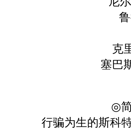
尼尔·汉博格 Ne
鲁德·哈利特 
斯坦·李 
克里斯·埃文斯 
塞巴斯蒂安·斯坦 S
◎
行骗为生的斯科特·