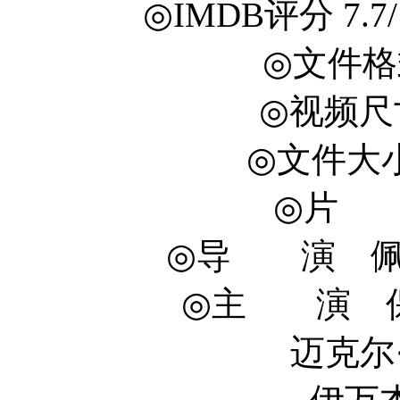
◎IMDB评分 7.7/10
◎文件格式
◎视频尺寸 
◎文件大小 1
◎片 长
◎导 演 佩顿·里
◎主 演 保罗·
迈克尔·道格拉斯 M