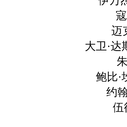
伊万杰琳·莉莉 Ev
寇瑞·斯托尔 
迈克尔·佩纳 M
大卫·达斯马齐连 Dav
朱迪·格雷尔 
鲍比·坎纳瓦尔 Bo
约翰·斯拉特里 J
伍德·哈里斯 
T