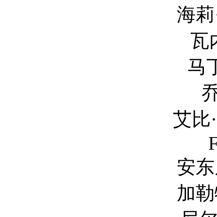
海莉·阿特维尔 H
瓦内萨·罗斯 V
马丁·唐文 Ma
乔·克里斯特 
艾比·莱德·弗特
F
安东尼·麦凯 An
加勒特·莫里斯 G