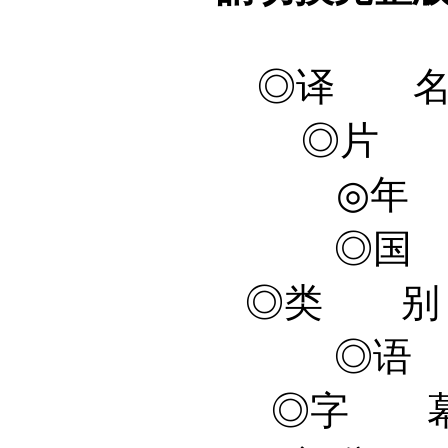
◎译 名 
◎片 名
◎年 
◎国
◎类 别 
◎语
◎字 幕