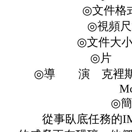
◎文件格式 
◎視頻尺寸
◎文件大小 1
◎片 長
◎導 演 克裡斯托弗·
Mc
◎
從事臥底任務的IM