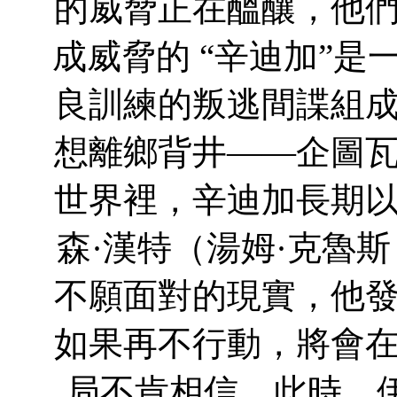
的威脅正在醞釀，他
成威脅的 “辛迪加”
良訓練的叛逃間諜組
想離鄉背井——企圖
世界裡，辛迪加長期
森·漢特（湯姆·克魯斯 T
不願面對的現實，他
如果再不行動，將會
局不肯相信，此時，