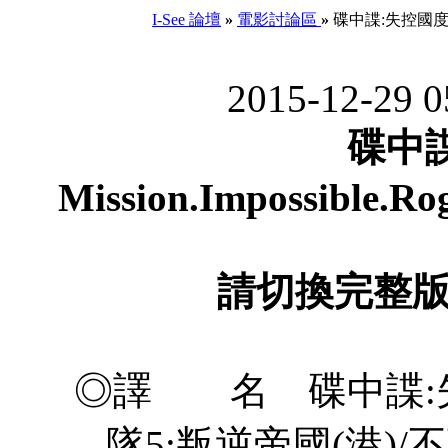
I-See 論壇
»
電影討論區
»
碟中諜:失控國度 Missi
2015-12-29 
碟中
Mission.Impossible.Ro
請切換完整
◎譯 名 碟中諜:失
隊5:叛逆帝國(港)/