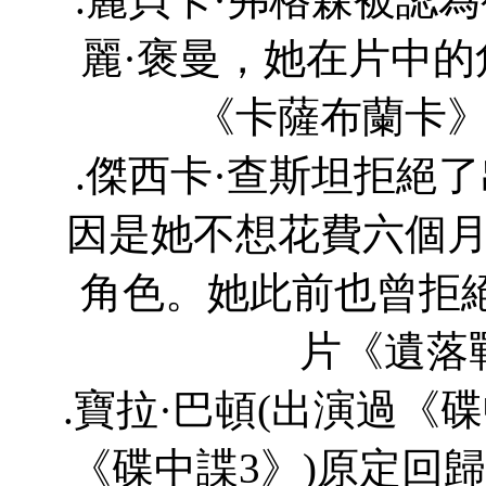
麗·褒曼，她在片中
《卡薩布蘭卡
.傑西卡·查斯坦拒絕
因是她不想花費六個
角色。她此前也曾拒
片《遺落
.寶拉·巴頓(出演過《碟中
《碟中諜3》)原定回