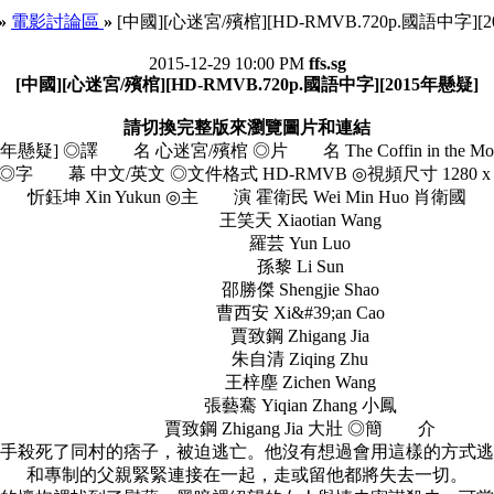
»
電影討論區
»
[中國][心迷宮/殯棺][HD-RMVB.720p.國語中字][
2015-12-29 10:00 PM
ffs.sg
[中國][心迷宮/殯棺][HD-RMVB.720p.國語中字][2015年懸疑]
請切換完整版來瀏覽圖片和連結
年懸疑] ◎譯 名 心迷宮/殯棺 ◎片 名 The Coffin in the Mounta
幕 中文/英文 ◎文件格式 HD-RMVB ◎視頻尺寸 1280 x 7
忻鈺坤 Xin Yukun ◎主 演 霍衛民 Wei Min Huo 肖衛國
王笑天 Xiaotian Wang
羅芸 Yun Luo
孫黎 Li Sun
邵勝傑 Shengjie Shao
曹西安 Xi&#39;an Cao
賈致鋼 Zhigang Jia
朱自清 Ziqing Zhu
王梓塵 Zichen Wang
張藝騫 Yiqian Zhang 小鳳
賈致鋼 Zhigang Jia 大壯 ◎簡 介
殺死了同村的痞子，被迫逃亡。他沒有想過會用這樣的方式逃
和專制的父親緊緊連接在一起，走或留他都將失去一切。