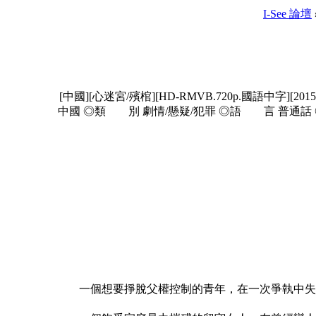
I-See 論壇
[中國][心迷宮/殯棺][HD-RMVB.720p.國語中字][2015
中國 ◎類 別 劇情/懸疑/犯罪 ◎語 言 普通話 ◎字 
一個想要掙脫父權控制的青年，在一次爭執中失手