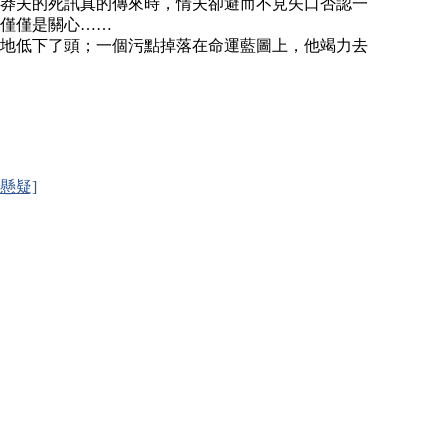
莽夫的死訊真的傳來時，情夫卻避而不見矢口否認一
僅僅是關心……
地低下了頭；一個污點掉落在命運藍圖上，他竭力去
年懸疑]