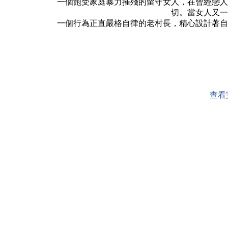
一個飽受家庭暴力摧殘的留守女人，在曾經戀人的
切。當女人又一
一個行為正直嚴格自律的老村長，精心設計著自己
查看