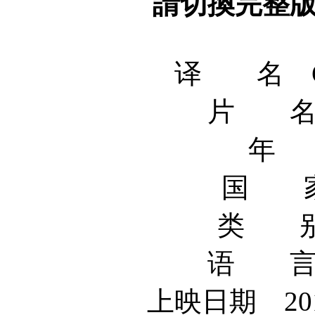
請切換完整
译 名 Goo
片 名
年 
国 家
类 别
语 言
上映日期 201