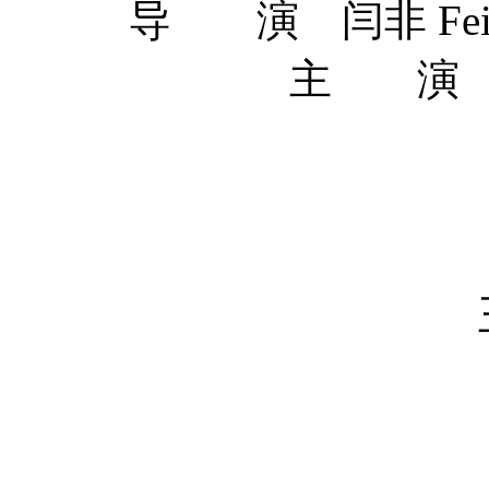
导 演 闫非 Fei Ya
主 演 沈腾
马丽
尹正 Z
艾伦 
王智 Zi
田雨 
宋阳 Y