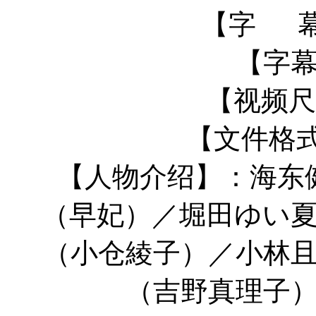
【字 
【字
【视频尺寸
【文件格式
【人物介绍】：海东
（早妃）／堀田ゆい
（小仓綾子）／小林
（吉野真理子