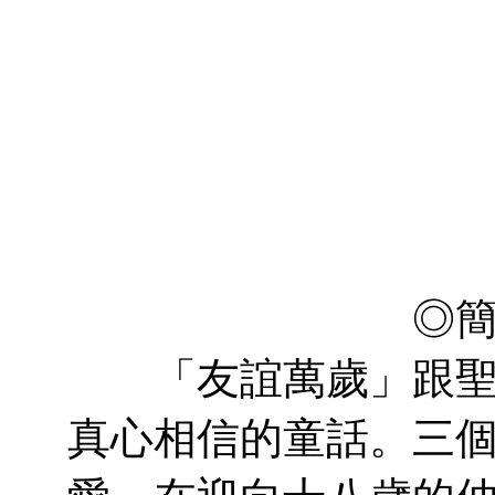
王
蒼
盧
◎
「友誼萬歲」跟聖誕
真心相信的童話。三