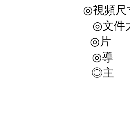
◎視頻尺寸 
◎文件大
◎片 長
◎導 
◎主 
麥
廖
邵