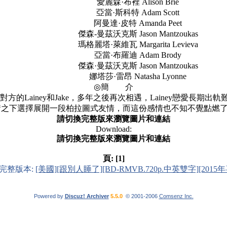
愛麗森·布裡 Alison Brie
亞當·斯科特 Adam Scott
阿曼達·皮特 Amanda Peet
傑森-曼茲沃克斯 Jason Mantzoukas
瑪格麗塔·萊維瓦 Margarita Levieva
亞當·布羅迪 Adam Brody
傑森·曼茲沃克斯 Jason Mantzoukas
娜塔莎·雷昂 Natasha Lyonne
◎簡 介
ainey和Jake，多年之後再次相遇，Lainey戀愛長期出軌
衡之下選擇展開一段柏拉圖式友情，而這份感情也不知不覺點
請切換完整版來瀏覽圖片和連結
Download:
請切換完整版來瀏覽圖片和連結
頁:
[1]
完整版本:
[美國][跟別人睡了][BD-RMVB.720p.中英雙字][2015
Powered by
Discuz! Archiver
5.5.0
© 2001-2006
Comsenz Inc.