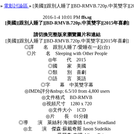
»
電影討論區
»
[美國][跟別人睡了][BD-RMVB.720p.中英雙字][2
2016-1-4 10:01 PM
ffs.sg
[美國][跟別人睡了][BD-RMVB.720p.中英雙字][2015年喜劇]
請切換完整版來瀏覽圖片和連結
[美國][跟別人睡了][BD-RMVB.720p.中英雙字][2015年喜劇]
◎譯 名 跟別人睡了/愛睡在一起(台)
◎片 名 Sleeping with Other People
◎年 代 2015
◎國 家 美國
◎類 別 喜劇
◎語 言 英語
◎字 幕 中英雙字幕
◎IMDb評分&nbsp; 6.5/10 from 4,800 users
◎文件格式 BD-RMVB
◎視頻尺寸 1280 x 720
◎文件大小 1CD
◎片 長 01分鐘
◎導 演 萊絲利·海德蘭德 Leslye Headland
◎主 演 傑森·蘇戴奇斯 Jason Sudeikis