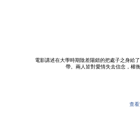
電影講述在大學時期陰差陽錯的把處子之身給了對方的L
帶。兩人皆對愛情失去信念，權
查看