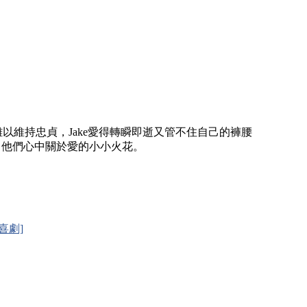
難以維持忠貞，Jake愛得轉瞬即逝又管不住自己的褲腰
燃了他們心中關於愛的小小火花。
年喜劇]