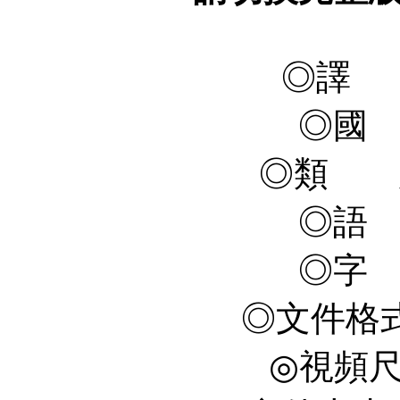
◎譯 
◎國
◎類 
◎語
◎字
◎文件格式 
◎視頻尺寸