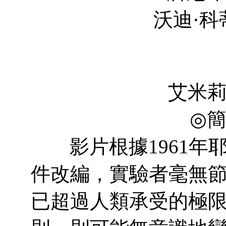
沃迪·科蒂斯·霍爾 Vo
Lori
Edoardo
艾米莉·特裡梅因 E
◎
影片根據1961年
件改編，實驗者毫無
已超過人類承受的極