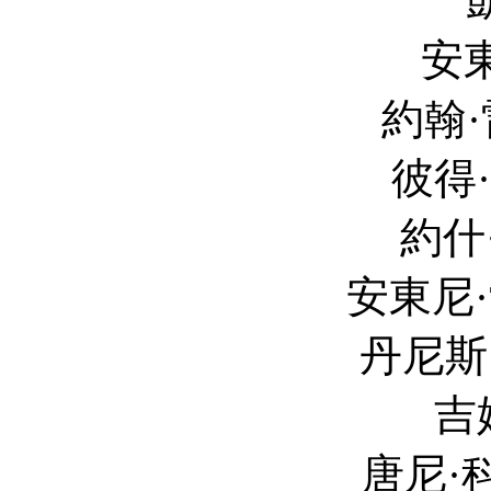
凱南·魯茲 K
安東·葉利欽 A
約翰·雷吉扎莫 J
彼得·薩斯加德 Pe
約什·漢密爾頓 J
安東尼·愛德華茲 A
丹尼斯·海斯伯特 D
吉姆·加菲根 J
唐尼·科沙瓦茨 Do