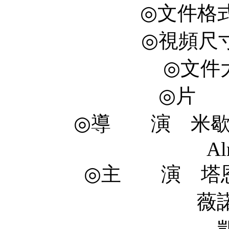
◎文件格式 
◎視頻尺寸 
◎文件大
◎片 長
◎導 演 米歇爾·
Al
◎主 演 塔恩·曼寧
薇諾娜·瑞德 W