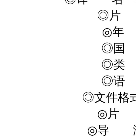
◎片 
◎年 
◎国
◎类
◎语
◎文件格式 
◎片 长
◎导 演 