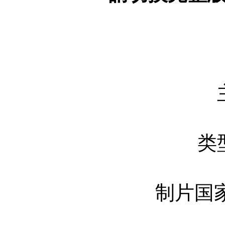
类
制片国