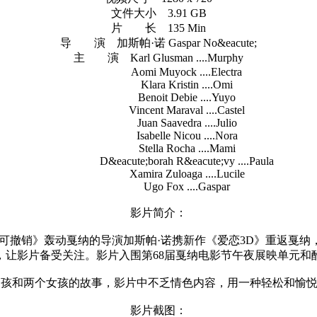
文件大小 3.91 GB
片 长 135 Min
导 演 加斯帕·诺 Gaspar No&eacute;
主 演 Karl Glusman ....Murphy
Aomi Muyock ....Electra
Klara Kristin ....Omi
Benoit Debie ....Yuyo
Vincent Maraval ....Castel
Juan Saavedra ....Julio
Isabelle Nicou ....Nora
Stella Rocha ....Mami
D&eacute;borah R&eacute;vy ....Paula
Xamira Zuloaga ....Lucile
Ugo Fox ....Gaspar
影片简介：
撤销》轰动戛纳的导演加斯帕·诺携新作《爱恋3D》重返戛纳
，让影片备受关注。影片入围第68届戛纳电影节午夜展映单元和
和两个女孩的故事，影片中不乏情色内容，用一种轻松和愉悦的
影片截图：