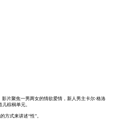
，影片聚焦一男两女的情欲爱情，新人男主卡尔·格洛
酷儿棕榈单元。
方式来讲述“性”。