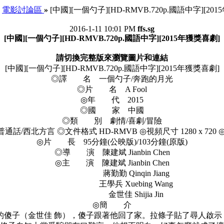
電影討論區
»
[中國][一個勺子][HD-RMVB.720p.國語中字][20
2016-1-11 10:01 PM
ffs.sg
[中國][一個勺子][HD-RMVB.720p.國語中字][2015年獲獎喜劇]
請切換完整版來瀏覽圖片和連結
[中國][一個勺子][HD-RMVB.720p.國語中字][2015年獲獎喜劇]
◎譯 名 一個勺子/奔跑的月光
◎片 名 A Fool
◎年 代 2015
◎國 家 中國
◎類 別 劇情/喜劇/冒險
/西北方言 ◎文件格式 HD-RMVB ◎視頻尺寸 1280 x 720 
◎片 長 95分鐘(公映版)/103分鐘(原版)
◎導 演 陳建斌 Jianbin Chen
◎主 演 陳建斌 Jianbin Chen
蔣勤勤 Qinqin Jiang
王學兵 Xuebing Wang
金世佳 Shijia Jin
◎簡 介
傻子（金世佳 飾），傻子跟著他回了家。拉條子貼了尋人啟示