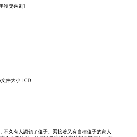
15年獲獎喜劇]
◎文件大小 1CD
，不久有人認領了傻子。緊接著又有自稱傻子的家人