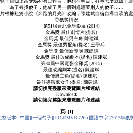
條子自知上當受騙卻有口難言，他想不明白，好事怎麼就成了壞
為了尋找傻子，他成了另一個到處纏著別人的傻子……
根據短篇小說《奔跑的月光》改編，陳建斌自編自導自演的處
◎獲獎情況
第51屆台北金馬影展 (2014)
金馬獎 最佳劇情片(提名)
金馬獎 最佳男主角 陳建斌
金馬獎 最佳男配角(提名) 王學兵
金馬獎 最佳新導演 陳建斌
金馬獎 最佳改編劇本(提名) 陳建斌
第30屆中國電影金雞獎 (2015)
最佳改編劇本(提名) 陳建斌
最佳男主角(提名) 陳建斌
最佳導演處女作(提名) 陳建斌
請切換完整版來瀏覽圖片和連結
Download:
請切換完整版來瀏覽圖片和連結
頁:
[1]
完整版本:
[中國][一個勺子][HD-RMVB.720p.國語中字][2015年獲