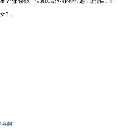
事？他開始以一位農民最淳樸的辦法想自證清白。而
女作。
獎喜劇]