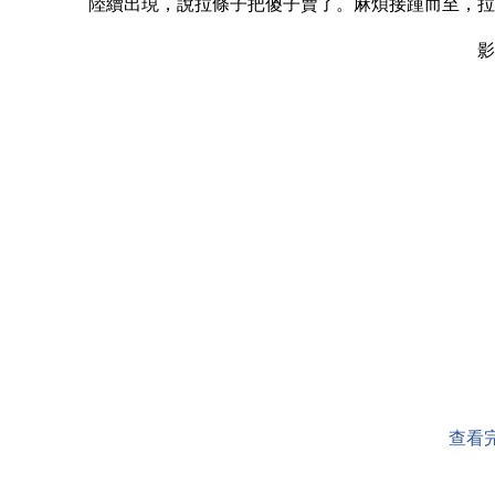
陸續出現，說拉條子把傻子賣了。麻煩接踵而至，拉
影片
查看