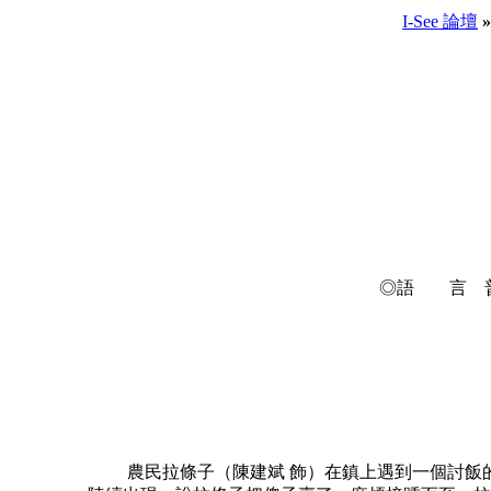
I-See 論壇
»
◎語 言 普通話
農民拉條子（陳建斌 飾）在鎮上遇到一個討飯的