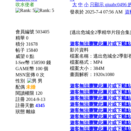
吹水使者
大
中
小
只顯示 qiuabc0496
發表於 2025-7-4 07:56 AM
資
會員編號 503405
[逃出危城全2季精华片段合集][M
精華 0
遊客無法瀏覽此圖片或下載點
積分 31678
影片資料
帖子 15840
檔案名稱：逃出危城全2季影
威望 0 點
檔案格式：MP4
I-See幣 158590 錢
檔案大小：384M
GAME幣 100 個
畫面解析：1920x1080
MSN宣傳 0 次
性別
男
遊客無法瀏覽此圖片或下載點
配偶
未婚
遊客無法瀏覽此圖片或下載點
閱讀權限 120
遊客無法瀏覽此圖片或下載點
註冊 2014-9-13
遊客無法瀏覽此圖片或下載點
註冊天數
4345
遊客無法瀏覽此圖片或下載點
狀態 離線
遊客無法瀏覽此圖片或下載點
遊客無法瀏覽此圖片或下載點
遊客無法瀏覽此圖片或下載點