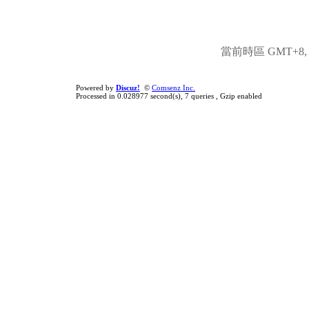
當前時區 GMT+8, 現
Powered by
Discuz!
©
Comsenz Inc.
Processed in 0.028977 second(s), 7 queries , Gzip enabled