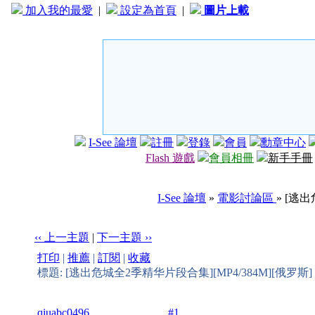
加入我的最愛
|
設定為首頁
|
圖片上載
I-See 論壇
註冊
登錄
會員
勳章中心
Flash 遊戲
會員相冊
新手手冊
I-See 論壇
»
電影討論區
» [逃
‹‹ 上一主題
|
下一主題 ››
打印
|
推薦
|
訂閱
|
收藏
標題: [逃出危城全2季精华片段合集][MP4/384M][俄罗斯]
qiuabc0496
#1